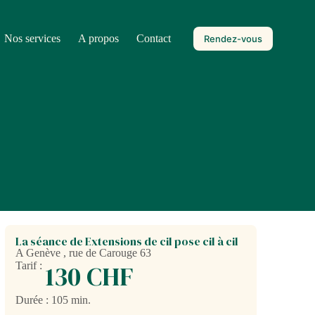
Nos services
A propos
Contact
Rendez-vous
La séance de Extensions de cil pose cil à cil
A Genève , rue de Carouge 63
Tarif :
130 CHF
Durée : 105 min.