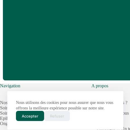
Navigation
A propos
Nos services
Qui sommes nous ?
Nous utilisons des cookies pour nous assurer que nous vous
Soins visage
Contact
offrons la meilleure expérience possible sur notre site.
Soins du corps
Prendre rendez vous
Accepter
Refuser
Epilation
Avis
Onglerie
Copyright © Un te