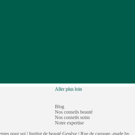
Aller plus loin
Blog
Nos conseils beauté
Nos conseils soins
Notre expertise
mps pour soi | Institut de beauté Genève | Rue de carouge -made by