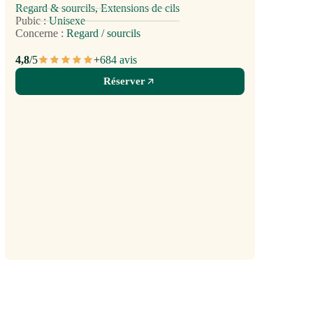
Regard & sourcils, Extensions de cils
Pubic :
Unisexe
Concerne :
Regard / sourcils
4,8
/5
+
6
84 avis
Réserver