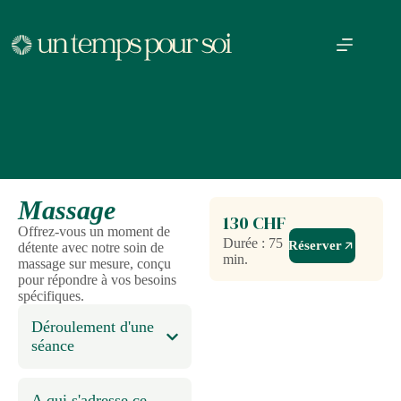
Massage
130 CHF
Offrez-vous un moment de
Durée : 75
Réserver
détente avec notre soin de
min.
massage sur mesure, conçu
pour répondre à vos besoins
spécifiques.
Déroulement d'une
séance
A qui s'adresse ce