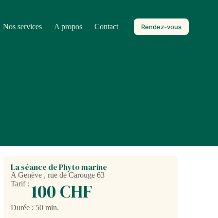
Nos services
A propos
Contact
Rendez-vous
La séance de Phyto marine
A Genève , rue de Carouge 63
Tarif :
100 CHF
Durée : 50 min.