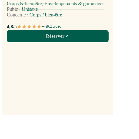
Corps & bien-être, Enveloppements & gommages
Pubic :
Unisexe
Concerne :
Corps / bien-être
4,8
/5
+
6
84 avis
Réserver