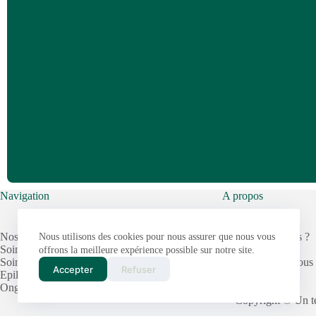
Navigation
A propos
Nos services
Qui sommes nous ?
Nous utilisons des cookies pour nous assurer que nous vous
Soins visage
Contact
offrons la meilleure expérience possible sur notre site.
Soins du corps
Prendre rendez vous
Accepter
Refuser
Epilation
Avis
Onglerie
Copyright © Un te