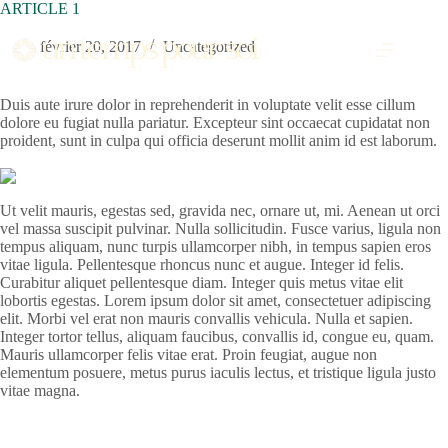
Passer
ARTICLE 1
au
contenu
février 20, 2017
Uncategorized
Duis aute irure dolor in reprehenderit in voluptate velit esse cillum
dolore eu fugiat nulla pariatur. Excepteur sint occaecat cupidatat non
proident, sunt in culpa qui officia deserunt mollit anim id est laborum.
Ut velit mauris, egestas sed, gravida nec, ornare ut, mi. Aenean ut orci
vel massa suscipit pulvinar. Nulla sollicitudin. Fusce varius, ligula non
tempus aliquam, nunc turpis ullamcorper nibh, in tempus sapien eros
vitae ligula. Pellentesque rhoncus nunc et augue. Integer id felis.
Curabitur aliquet pellentesque diam. Integer quis metus vitae elit
lobortis egestas. Lorem ipsum dolor sit amet, consectetuer adipiscing
elit. Morbi vel erat non mauris convallis vehicula. Nulla et sapien.
Integer tortor tellus, aliquam faucibus, convallis id, congue eu, quam.
Mauris ullamcorper felis vitae erat. Proin feugiat, augue non
elementum posuere, metus purus iaculis lectus, et tristique ligula justo
vitae magna.